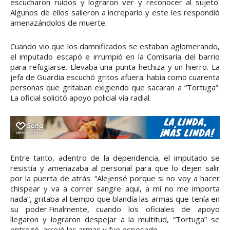
escucharon ruidos y lograron ver y reconocer al sujeto.
Algunos de ellos salieron a increparlo y este les respondió
amenazándolos de muerte.
Cuando vio que los damnificados se estaban aglomerando,
el imputado escapó e irrumpió en la Comisaría del barrio
para refugiarse. Llevaba una punta hechiza y un hierro. La
jefa de Guardia escuchó gritos afuera: había como cuarenta
personas que gritaban exigiendo que sacaran a “Tortuga”.
La oficial solicitó apoyo policial vía radial.
Entre tanto, adentro de la dependencia, el imputado se
resistía y amenazaba al personal para que lo dejen salir
por la puerta de atrás. “Alejensé porque si no voy a hacer
chispear y va a correr sangre aquí, a mí no me importa
nada”, gritaba al tiempo que blandía las armas que tenía en
su poder.Finalmente, cuando los oficiales de apoyo
llegaron y lograron despejar a la multitud, “Tortuga” se
entregó, arrojó las armas y fue esposado.