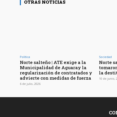
OTRAS NOTICIAS
Política
Sociedad
Norte salteño | ATE exige a la
Norte sa
Municipalidad de Aguaray la
tomaron
regularización de contratados y
la desti
advierte con medidas de fuerza
10 de junio, 
6 de julio, 2026
CO