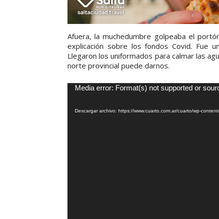
Afuera, la muchedumbre golpeaba el portón 
explicación sobre los fondos Covid. Fue u
Llegaron los uniformados para calmar las agu
norte provincial puede darnos.
Media error: Format(s) not supported or sour
R
e
Descargar archivo: https://www.cuarto.com.ar/cuarto/wp-conte
p
r
o
d
u
c
t
o
r