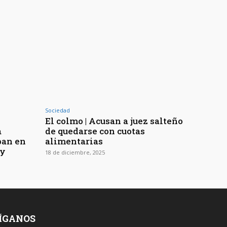
Sociedad
El colmo | Acusan a juez salteño
a
de quedarse con cuotas
ban en
alimentarias
ay
18 de diciembre, 2025
ÍGANOS