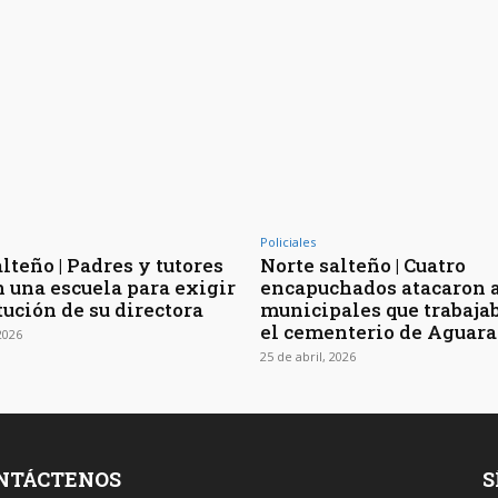
Policiales
lteño | Padres y tutores
Norte salteño | Cuatro
 una escuela para exigir
encapuchados atacaron 
tución de su directora
municipales que trabaja
el cementerio de Aguar
2026
25 de abril, 2026
NTÁCTENOS
S