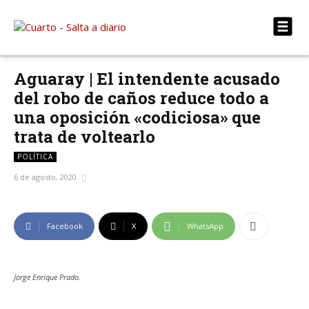
Aguaray | El intendente acusado
del robo de caños reduce todo a
una oposición «codiciosa» que
trata de voltearlo
POLÍTICA
6 de agosto, 2020
Facebook
X
WhatsApp
Jorge Enrique Prado.