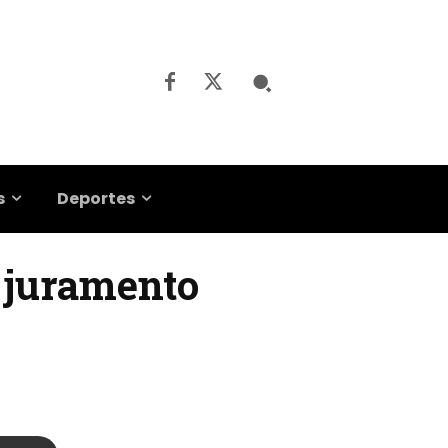
s
Deportes
l juramento