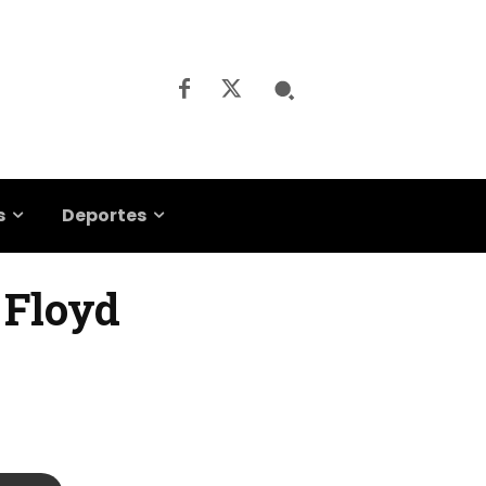
s
Deportes
k Floyd