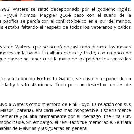
1982, Waters se sintió decepcionado por el gobierno inglés,
r. «¿Qué hicimos, Maggie? ¿Qué pasó con el sueño de la
pacífica se perdía con el conflicto bélico en el sur del mundo.
ís estaba faltando el respeto de todos los veteranos y caídos
lista de Waters, que se ocupó de casi todo durante los meses
emores en la banda. Un álbum oscuro y triste, con un poco de
que parece no tener cura: la mano de los poderosos contra los
er y a Leopoldo Fortunato Galtieri, se puso en el papel de un
ledad y las frustraciones. Todo por «un desierto» a miles de
 tuvo a Waters como miembro de Pink Floyd. La relación con sus
 Mason (batería), era cada vez más insostenible. Especialmente
ntemente y pujaba internamente por el liderazgo. The Final Cut,
 insoportable. Sin embargo, el resultado fue memorable. Se trata
hablar de Malvinas y las guerras en general.