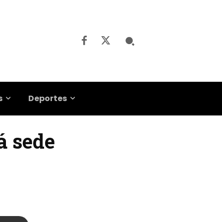
s
Deportes
á sede