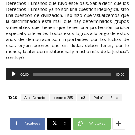
Derechos Humanos que tuvo este país. Sabía decir que los
Derechos Humanos ya no son una cuestión ideológica, sino
una cuestión de civilización. Eso hizo que visualicemos que
la discriminación está mal, que hay determinados grupos
vulnerables que tienen que tener una protección jurídica
especial y diferente. Todos esos logros a lo largo de estos
años de democracia son importantes por las luchas de
esas organizaciones que sin dudas deben tener, por lo
menos, la atención institucional y mucho más de la Justicia”,
concluyó.
R
00:00
00:00
e
p
r
TAGS
Abel Cornejo
decreto 255
p3
Policía de Salta
o
d
u
Facebook
X
WhatsApp
c
t