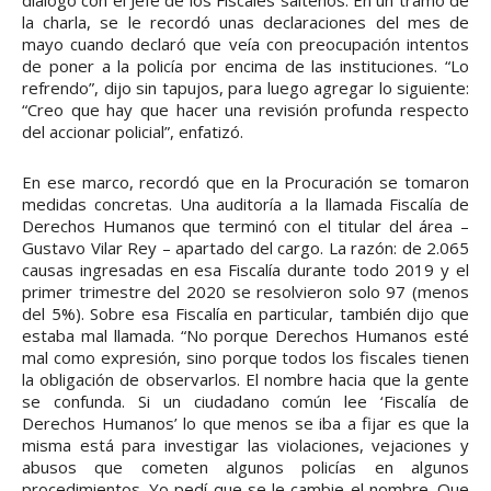
dialogó con el Jefe de los Fiscales salteños. En un tramo de
la charla, se le recordó unas declaraciones del mes de
mayo cuando declaró que veía con preocupación intentos
de poner a la policía por encima de las instituciones. “Lo
refrendo”, dijo sin tapujos, para luego agregar lo siguiente:
“Creo que hay que hacer una revisión profunda respecto
del accionar policial”, enfatizó.
En ese marco, recordó que en la Procuración se tomaron
medidas concretas. Una auditoría a la llamada Fiscalía de
Derechos Humanos que terminó con el titular del área –
Gustavo Vilar Rey – apartado del cargo. La razón: de 2.065
causas ingresadas en esa Fiscalía durante todo 2019 y el
primer trimestre del 2020 se resolvieron solo 97 (menos
del 5%). Sobre esa Fiscalía en particular, también dijo que
estaba mal llamada. “No porque Derechos Humanos esté
mal como expresión, sino porque todos los fiscales tienen
la obligación de observarlos. El nombre hacia que la gente
se confunda. Si un ciudadano común lee ‘Fiscalía de
Derechos Humanos’ lo que menos se iba a fijar es que la
misma está para investigar las violaciones, vejaciones y
abusos que cometen algunos policías en algunos
procedimientos. Yo pedí que se le cambie el nombre. Que