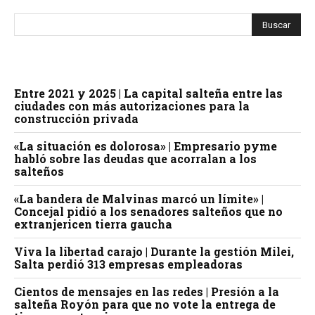
o
r
d
e
a
Entre 2021 y 2025 | La capital salteña entre las
ciudades con más autorizaciones para la
u
construcción privada
d
i
«La situación es dolorosa» | Empresario pyme
habló sobre las deudas que acorralan a los
o
salteños
«La bandera de Malvinas marcó un límite» |
Concejal pidió a los senadores salteños que no
extranjericen tierra gaucha
Viva la libertad carajo | Durante la gestión Milei,
Salta perdió 313 empresas empleadoras
Cientos de mensajes en las redes | Presión a la
salteña Royón para que no vote la entrega de