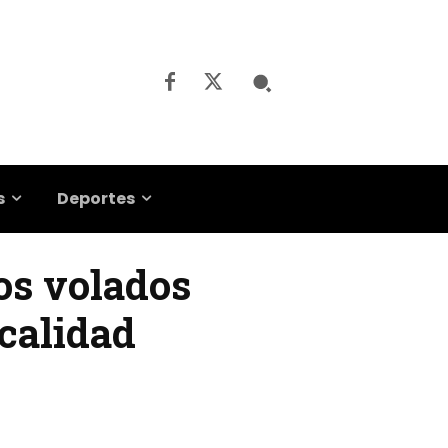
s
Deportes
os volados
ocalidad