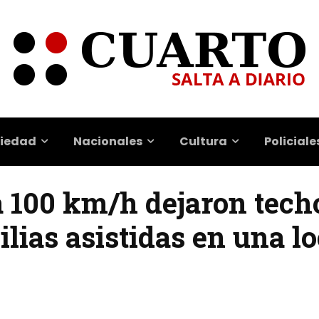
iedad
Nacionales
Cultura
Policiale
a 100 km/h dejaron tech
lias asistidas en una l