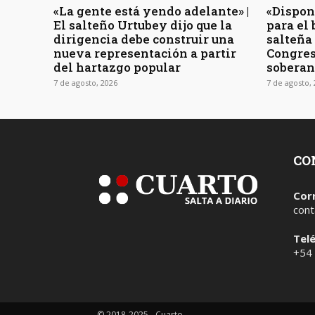
«La gente está yendo adelante» |
«Dispon
El salteño Urtubey dijo que la
para el 
dirigencia debe construir una
salteña
nueva representación a partir
Congres
del hartazgo popular
soberan
7 de agosto, 2026
7 de agosto,
CO
Cor
cont
Tel
+54
© 2018-2025 - Cuarto