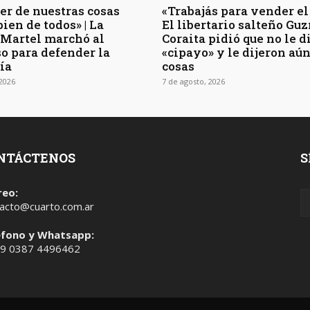
er de nuestras cosas
«Trabajás para vender el 
bien de todos» | La
El libertario salteño G
 Martel marchó al
Coraita pidió que no le 
o para defender la
«cipayo» y le dijeron aú
ía
cosas
 2026
7 de agosto, 2026
NTÁCTENOS
S
reo:
acto@cuarto.com.ar
éfono y Whatsapp:
 9 0387 4496462