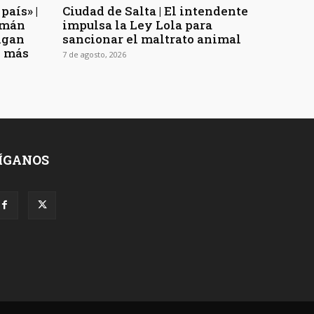
país» |
Ciudad de Salta | El intendente
uzmán
impulsa la Ley Lola para
digan
sancionar el maltrato animal
n más
7 de agosto, 2026
ÍGANOS