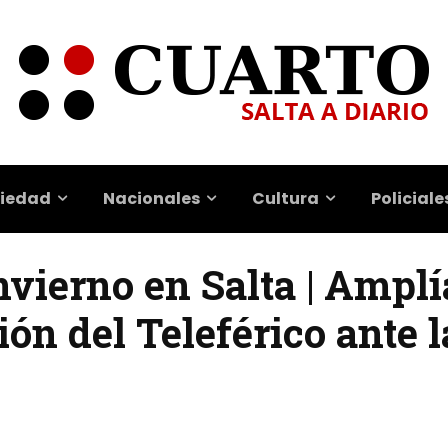
iedad
Nacionales
Cultura
Policiale
vierno en Salta | Amplí
ón del Teleférico ante l