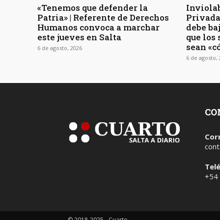
«Tenemos que defender la
Inviola
Patria» | Referente de Derechos
Privada 
Humanos convoca a marchar
debe baj
este jueves en Salta
que los
sean «c
6 de agosto, 2026
6 de agosto,
CO
Cor
cont
Tel
+54
© 2018-2025 - Cuarto