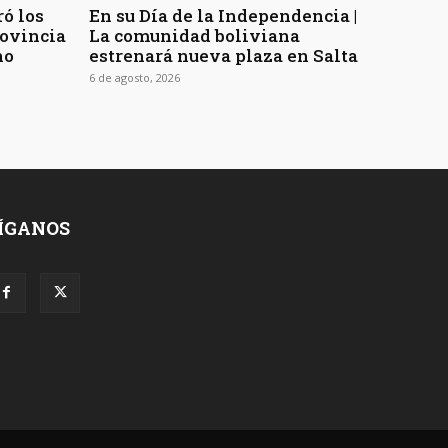
ó los
En su Día de la Independencia |
rovincia
La comunidad boliviana
no
estrenará nueva plaza en Salta
6 de agosto, 2026
ÍGANOS