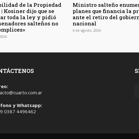
bilidad de la Propiedad
Ministro salteño enumer
| Kosiner dijo que se
planes que financia la p
ar toda la ley y pidió
ante el retiro del gobier
 senadores salteños no
nacional
ómplices»
6 de agosto, 2026
 2026
NTÁCTENOS
S
reo:
acto@cuarto.com.ar
éfono y Whatsapp:
 9 0387 4496462