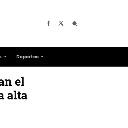
s
Deportes
an el
a alta