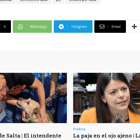
X
WhatsApp
Telegram
Email
Política
e Salta | El intendente
La paja en el ojo ajeno | L