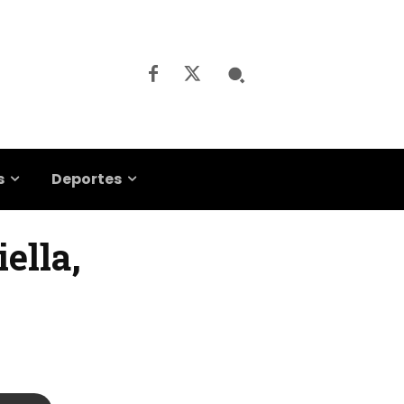
s
Deportes
ella,