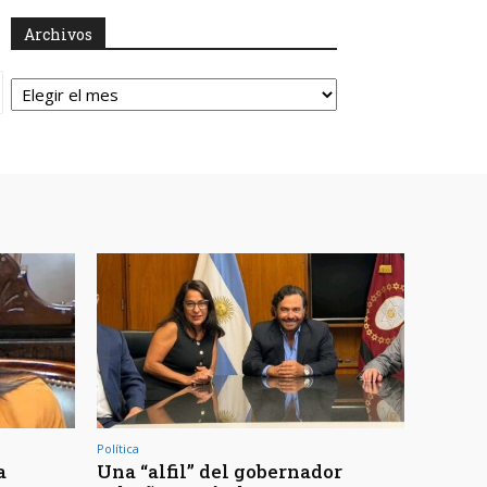
Archivos
Archivos
Política
a
Una “alfil” del gobernador