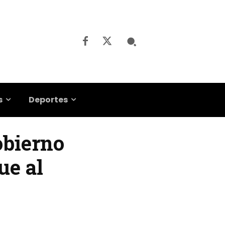
s
Deportes
obierno
ue al