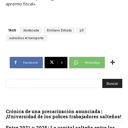
apremio fiscal».
TAGS
destacada
Emiliano Estrada
p3
subsidios al transporte
Facebook
X
WhatsApp
Crónica de una precarización anunciada |
¡Universidad de los pobres trabajadores salteños!
Entre 2021 y 2025 | La capital salteña entre las