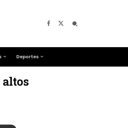
s
Deportes
 altos