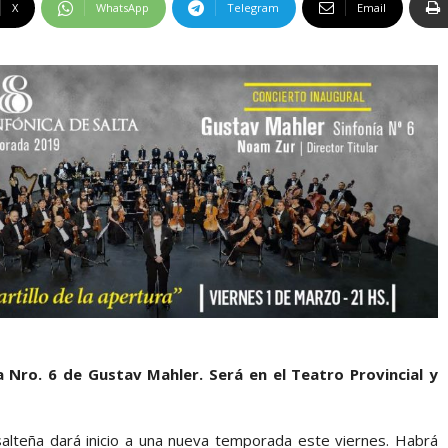
X
WhatsApp
Telegram
Email
a Nro. 6 de Gustav Mahler. Será en el Teatro Provincial y
 salteña dará inicio a una nueva temporada este viernes. Habrá