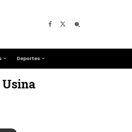
s
Deportes
a Usina