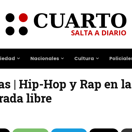
iedad
Nacionales
Cultura
Policiale
las | Hip-Hop y Rap en l
rada libre