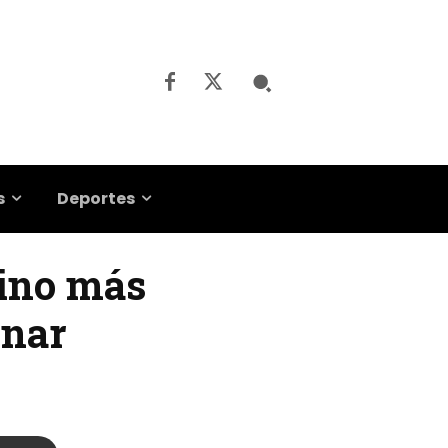
s
Deportes
tino más
onar