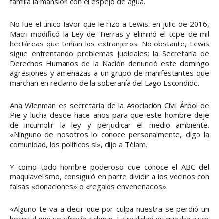
familia la mansión con el espejo de agua.
No fue el único favor que le hizo a Lewis: en julio de 2016,
Macri modificó la Ley de Tierras y eliminó el tope de mil
hectáreas que tenían los extranjeros. No obstante, Lewis
sigue enfrentando problemas judiciales: la Secretaría de
Derechos Humanos de la Nación denunció este domingo
agresiones y amenazas a un grupo de manifestantes que
marchan en reclamo de la soberanía del Lago Escondido.
Ana Wienman es secretaria de la Asociación Civil Árbol de
Pie y lucha desde hace años para que este hombre deje
de incumplir la ley y perjudicar el medio ambiente.
«Ninguno de nosotros lo conoce personalmente, digo la
comunidad, los políticos sí», dijo a Télam.
Y como todo hombre poderoso que conoce el ABC del
maquiavelismo, consiguió en parte dividir a los vecinos con
falsas «donaciones» o «regalos envenenados».
«Alguno te va a decir que por culpa nuestra se perdió un
hospital que se ofrecía a donar. La realidad es que iba a ser