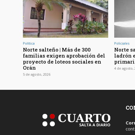
Política
Policiales
Norte salteño | Más de 300
Norte sa
familias exigen aprobación del
ladrón 
proyecto de loteos sociales en
primari
Orán
4 de agosto,
5 de agosto, 2026
CO
Cor
cont