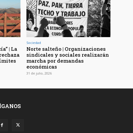
Sociedad
a” | La
Norte salteño | Organizaciones
 rechaza
sindicales y sociales realizarán
límites
marcha por demandas
económicas
31 de julio, 2026
ÍGANOS