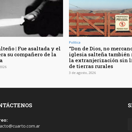
Política
lteño | Fue asaltada y el
“Don de Dios, no mercancí
era su compañero de la
iglesia salteña también
a
la extranjerización sin 
de tierras rurales
 2026
3 de agosto, 2026
NTÁCTENOS
S
reo:
acto@cuarto.com.ar