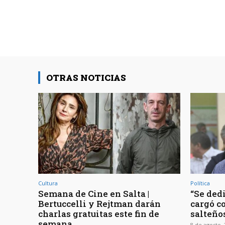
OTRAS NOTICIAS
Cultura
Política
Semana de Cine en Salta |
“Se dedi
Bertuccelli y Rejtman darán
cargó co
charlas gratuitas este fin de
salteño
semana
8 de agosto,