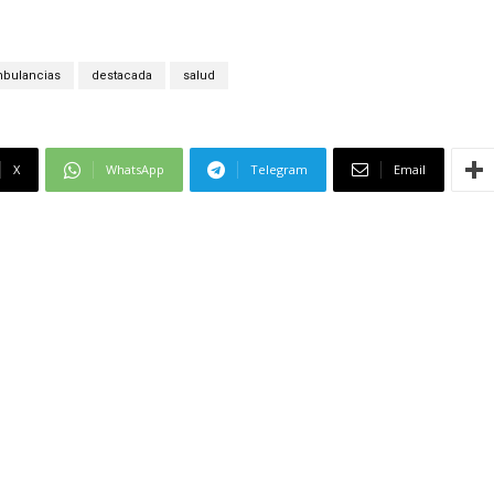
bulancias
destacada
salud
X
WhatsApp
Telegram
Email