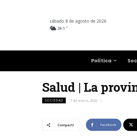
sábado 8 de agosto de 2026
C
26.1
Salta
Política
Soc
Salud | La prov
SOCIEDAD
7 de enero, 2020
Facebook
Compartí