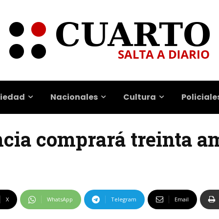
iedad
Nacionales
Cultura
Policiale
incia comprará treinta 
X
WhatsApp
Telegram
Email