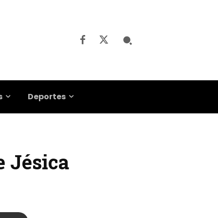
s
Deportes
 Jésica