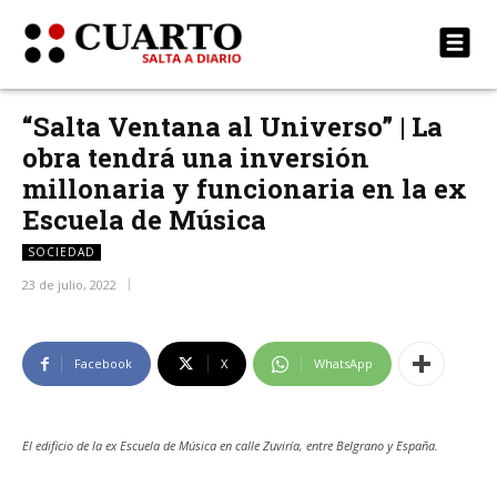
“Salta Ventana al Universo” | La
obra tendrá una inversión
millonaria y funcionaria en la ex
Escuela de Música
SOCIEDAD
23 de julio, 2022
Facebook
X
WhatsApp
El edificio de la ex Escuela de Música en calle Zuviría, entre Belgrano y España.