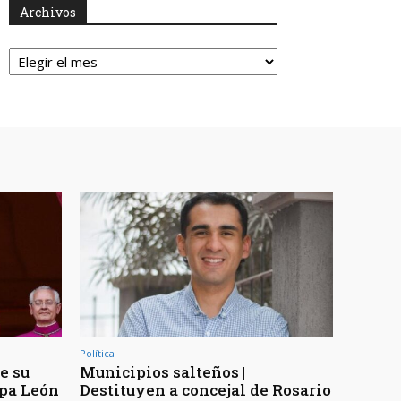
Archivos
Archivos
Política
e su
Municipios salteños |
apa León
Destituyen a concejal de Rosario