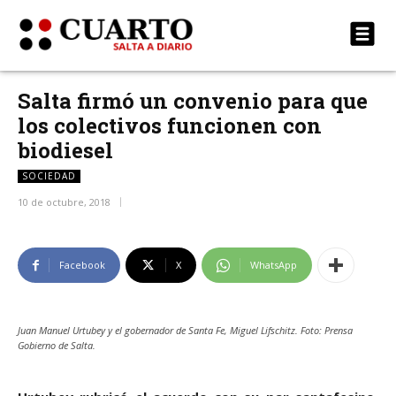
Salta firmó un convenio para que
los colectivos funcionen con
biodiesel
SOCIEDAD
10 de octubre, 2018
Facebook
X
WhatsApp
Juan Manuel Urtubey y el gobernador de Santa Fe, Miguel Lifschitz. Foto: Prensa
Gobierno de Salta.