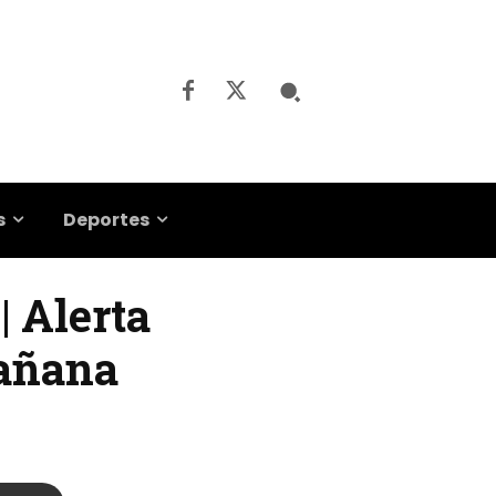
s
Deportes
| Alerta
mañana