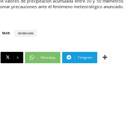
vé valores de precipitación acumulada entre 30 y 50 milímetros.
 tomar precauciones ante el fenómeno meteorológico anunciado.
TAGS
destacada
X
WhatsApp
Telegram