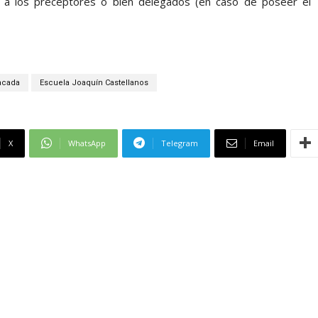
n a los preceptores o bien delegados (en caso de poseer el
acada
Escuela Joaquín Castellanos
X
WhatsApp
Telegram
Email