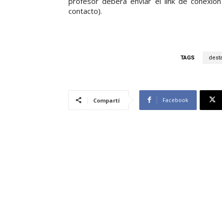
profesor deberá enviar el link de conexió
contacto).
TAGS
dest
Facebook
Compartí