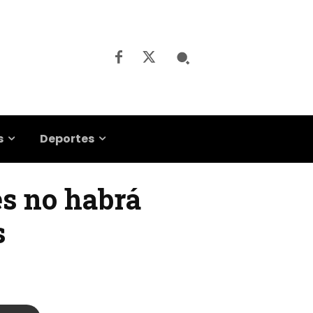
s
Deportes
nes no habrá
s