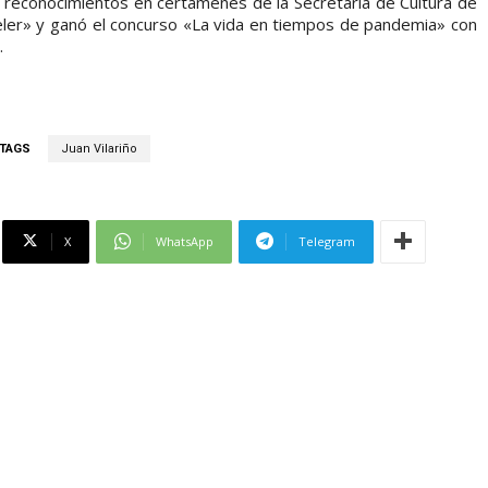
 reconocimientos en certámenes de la Secretaría de Cultura de
veler» y ganó el concurso «La vida en tiempos de pandemia» con
.
TAGS
Juan Vilariño
X
WhatsApp
Telegram