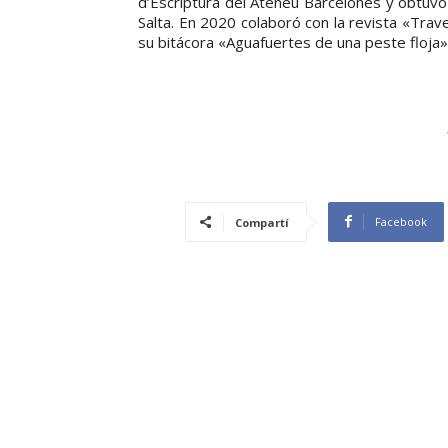
d’Escriptura del Ateneu Barcelonès y obtuvo
Salta. En 2020 colaboró con la revista «Tra
su bitácora «Aguafuertes de una peste floja»
Facebook
Compartí