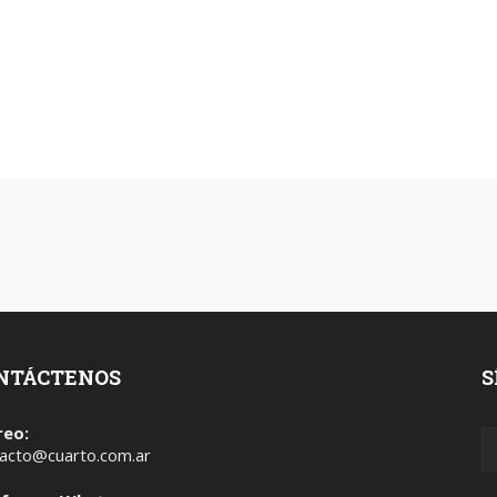
NTÁCTENOS
S
reo:
acto@cuarto.com.ar