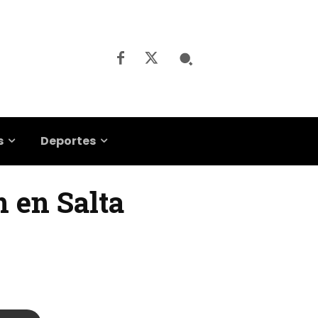
s
Deportes
n en Salta