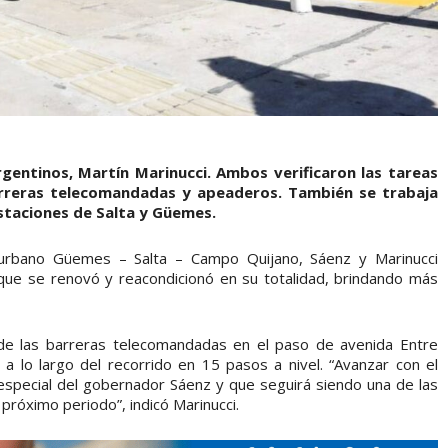
rgentinos, Martín Marinucci. Ambos verificaron las tareas
barreras telecomandadas y apeaderos. También se trabaja
estaciones de Salta y Güemes.
n urbano Güemes – Salta – Campo Quijano, Sáenz y Marinucci
 que se renovó y reacondicionó en su totalidad, brindando más
de las barreras telecomandadas en el paso de avenida Entre
a lo largo del recorrido en 15 pasos a nivel. “Avanzar con el
 especial del gobernador Sáenz y que seguirá siendo una de las
 próximo periodo”, indicó Marinucci.