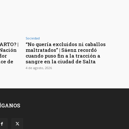
Sociedad
ARTO? |
“No quería excluidos ni caballos
 Nación
maltratados” | Sáenz recordó
dor
cuando puso fin a la tracción a
ice de
sangre en la ciudad de Salta
4 de agosto, 2026
ÍGANOS