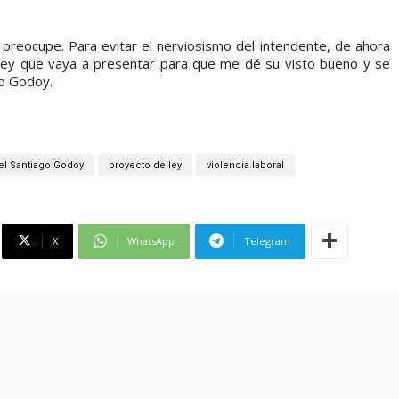
preocupe. Para evitar el nerviosismo del intendente, de ahora
Ley que vaya a presentar para que me dé su visto bueno y se
go Godoy.
l Santiago Godoy
proyecto de ley
violencia laboral
X
WhatsApp
Telegram