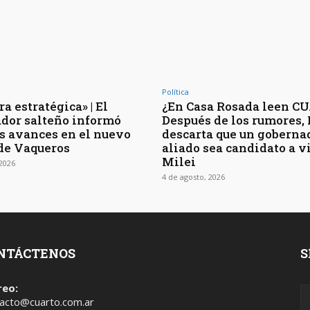
Política
a estratégica» | El
¿En Casa Rosada leen CU
dor salteño informó
Después de los rumores,
os avances en el nuevo
descarta que un goberna
de Vaqueros
aliado sea candidato a v
Milei
 2026
4 de agosto, 2026
NTÁCTENOS
S
reo:
acto@cuarto.com.ar