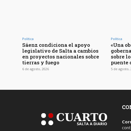
Política
Política
Sáenz condiciona el apoyo
«Una obr
legislativo de Salta a cambios
goberna
en proyectos nacionales sobre
sobre l
tierras y fuego
puente 
6 de agosto, 2026
5 de agosto,
CO
Cor
cont