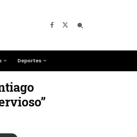
s
Deportes
antiago
ervioso”