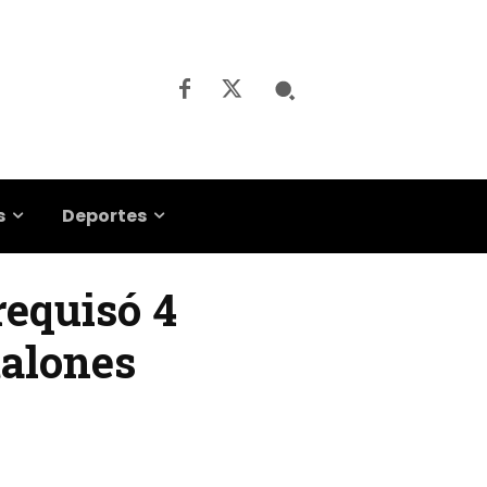
s
Deportes
requisó 4
talones