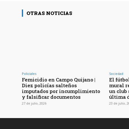
OTRAS NOTICIAS
Policiales
Sociedad
Femicidio en Campo Quijano |
El fútbo
Diez policías salteños
mural r
imputados por incumplimiento
un club 
y falsificar documentos
última 
27 de julio, 2026
23 de julio, 