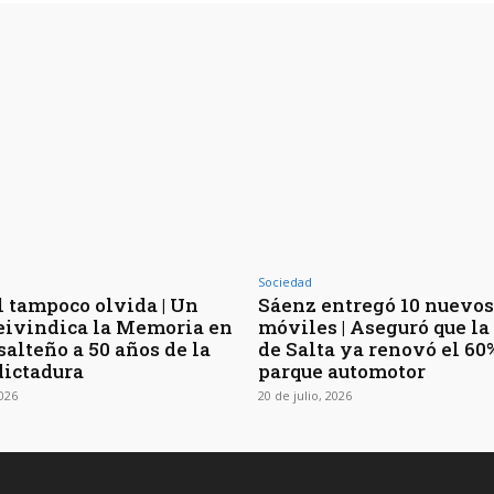
Sociedad
l tampoco olvida | Un
Sáenz entregó 10 nuevos
eivindica la Memoria en
móviles | Aseguró que la
salteño a 50 años de la
de Salta ya renovó el 60
dictadura
parque automotor
2026
20 de julio, 2026