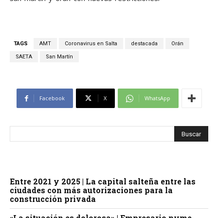
TAGS
AMT
Coronavirus en Salta
destacada
Orán
SAETA
San Martín
Facebook
X
WhatsApp
Entre 2021 y 2025 | La capital salteña entre las
ciudades con más autorizaciones para la
construcción privada
«La situación es dolorosa» | Empresario pyme