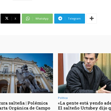
X
WhatsApp
Telegram
Política
tura salteña | Polémica
«La gente está yendo ade
Carta Orgánica de Campo
El salteño Urtubey dijo q