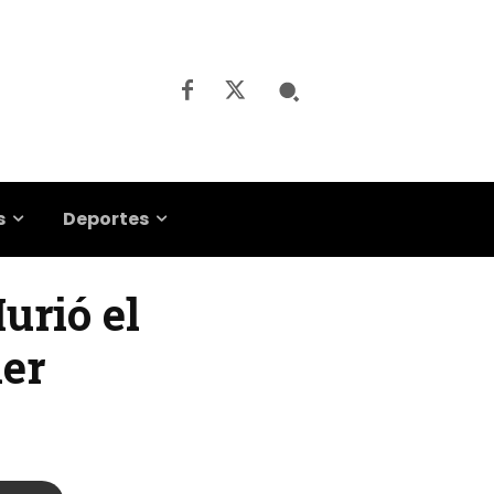
s
Deportes
urió el
ner