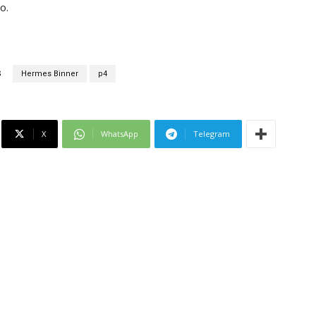
o.
S
Hermes Binner
p4
X
WhatsApp
Telegram