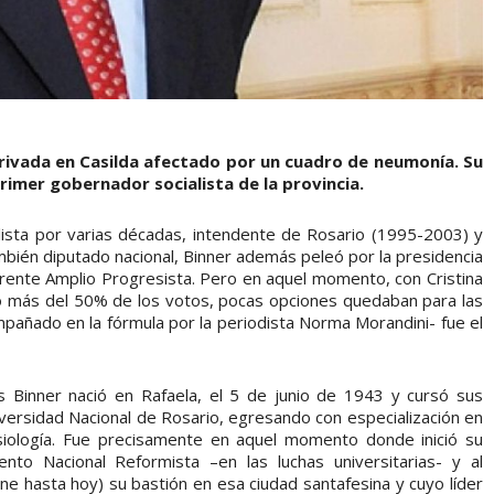
privada en Casilda afectado por un cuadro de neumonía. Su
rimer gobernador socialista de la provincia.
ialista por varias décadas, intendente de Rosario (1995-2003) y
ién diputado nacional, Binner además peleó por la presidencia
rente Amplio Progresista. Pero en aquel momento, con Cristina
do más del 50% de los votos, pocas opciones quedaban para las
añado en la fórmula por la periodista Norma Morandini- fue el
es Binner nació en Rafaela, el 5 de junio de 1943 y cursó sus
iversidad Nacional de Rosario, egresando con especialización en
esiología. Fue precisamente en aquel momento donde inició su
iento Nacional Reformista –en las luchas universitarias- y al
iene hasta hoy) su bastión en esa ciudad santafesina y cuyo líder