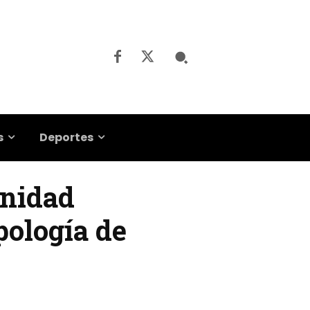
s
Deportes
unidad
pología de