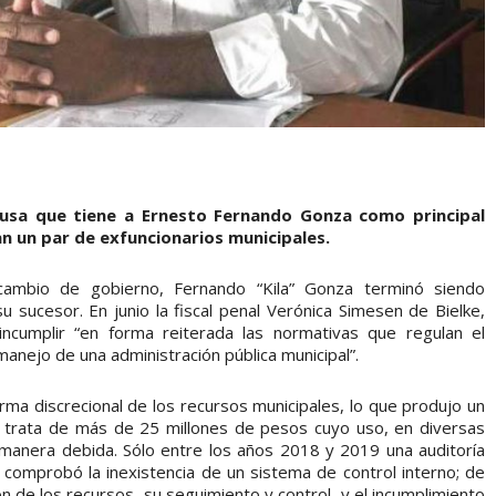
ausa que tiene a Ernesto Fernando Gonza como principal
an un par de exfuncionarios municipales.
cambio de gobierno, Fernando “Kila” Gonza terminó siendo
su sucesor. En junio la fiscal penal Verónica Simesen de Bielke,
ncumplir “en forma reiterada las normativas que regulan el
manejo de una administración pública municipal”.
rma discrecional de los recursos municipales, lo que produjo un
Se trata de más de 25 millones de pesos cuyo uso, en diversas
anera debida. Sólo entre los años 2018 y 2019 una auditoría
- comprobó la inexistencia de un sistema de control interno; de
n de los recursos, su seguimiento y control, y el incumplimiento