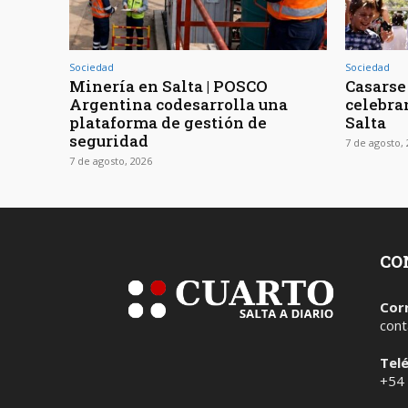
Sociedad
Sociedad
Minería en Salta | POSCO
Casarse 
Argentina codesarrolla una
celebra
plataforma de gestión de
Salta
seguridad
7 de agosto,
7 de agosto, 2026
CO
Cor
cont
Tel
+54