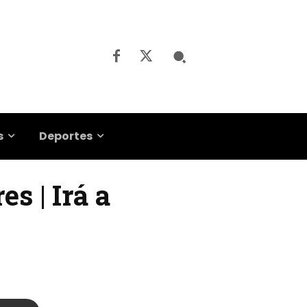
s
Deportes
s | Irá a