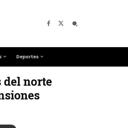
s
Deportes
 del norte
ensiones