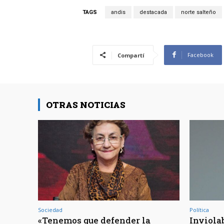
TAGS
andis
destacada
norte salteño
Facebook
Compartí
OTRAS NOTICIAS
Sociedad
Política
«Tenemos que defender la
Inviola