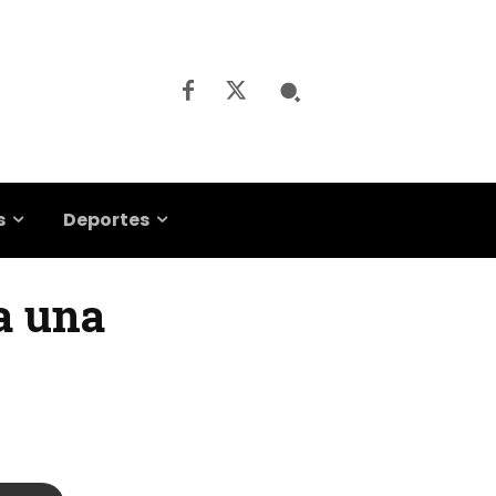
s
Deportes
 a una