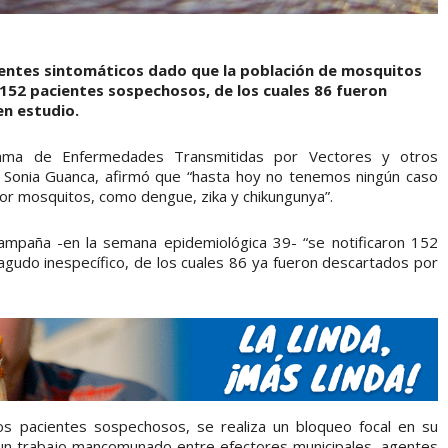
entes sintomáticos dado que la población de mosquitos
152 pacientes sospechosos, de los cuales 86 fueron
en estudio.
grama de Enfermedades Transmitidas por Vectores y otros
a, Sonia Guanca, afirmó que “hasta hoy no tenemos ningún caso
r mosquitos, como dengue, zika y chikungunya”.
campaña -en la semana epidemiológica 39- “se notificaron 152
gudo inespecífico, de los cuales 86 ya fueron descartados por
los pacientes sospechosos, se realiza un bloqueo focal en su
 un trabajo mancomunado entre efectores municipales, agentes