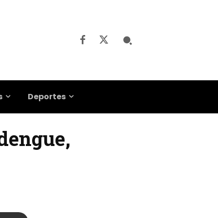
s
Deportes
 dengue,