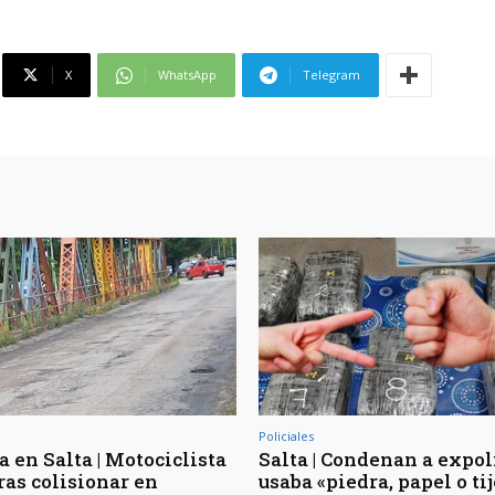
X
WhatsApp
Telegram
Policiales
 en Salta | Motociclista
Salta | Condenan a expol
ras colisionar en
usaba «piedra, papel o ti