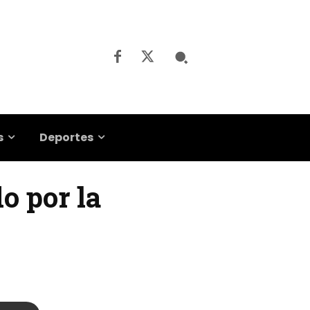
s
Deportes
o por la