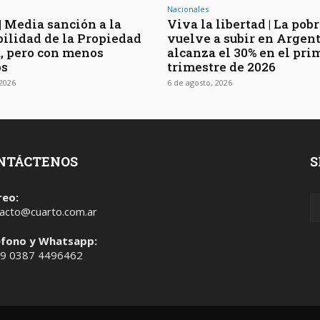
Nacionales
| Media sanción a la
Viva la libertad | La pob
bilidad de la Propiedad
vuelve a subir en Argen
, pero con menos
alcanza el 30% en el pri
os
trimestre de 2026
 2026
6 de agosto, 2026
NTÁCTENOS
S
reo:
acto@cuarto.com.ar
éfono y Whatsapp:
 9 0387 4496462