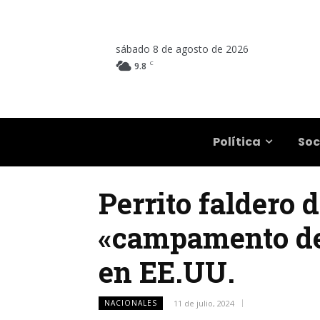
sábado 8 de agosto de 2026
C
9.8
Salta
Política
Soc
Perrito faldero d
«campamento de 
en EE.UU.
NACIONALES
11 de julio, 2024