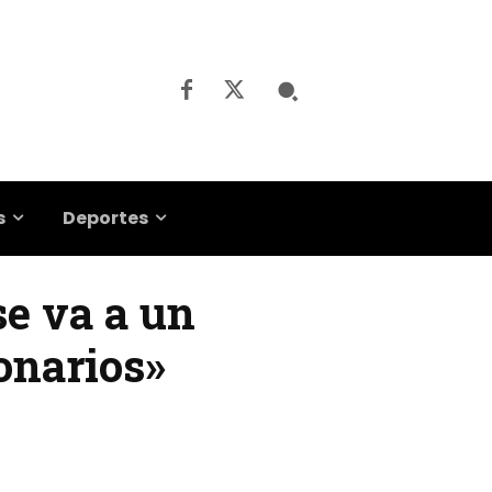
s
Deportes
se va a un
onarios»