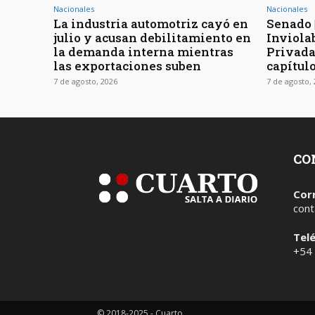
Nacionales
Nacionales
La industria automotriz cayó en
Senado 
julio y acusan debilitamiento en
Inviola
la demanda interna mientras
Privada
las exportaciones suben
capítul
7 de agosto, 2026
7 de agosto,
CO
Cor
cont
Tel
+54
© 2018-2025 - Cuarto