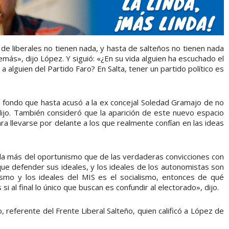
 de liberales no tienen nada, y hasta de salteños no tienen nada
emás», dijo López. Y siguió: «¿En su vida alguien ha escuchado el
a alguien del Partido Faro? En Salta, tener un partido político es
 fondo que hasta acusó a la ex concejal Soledad Gramajo de no
», dijo. También consideró que la aparición de este nuevo espacio
ra llevarse por delante a los que realmente confían en las ideas
la más del oportunismo que de las verdaderas convicciones con
 que defender sus ideales, y los ideales de los autonomistas son
tismo y los ideales del MIS es el socialismo, entonces de qué
i al final lo único que buscan es confundir al electorado», dijo.
 referente del Frente Liberal Salteño, quien calificó a López de