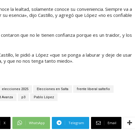
conoce la lealtad, solamente conoce su conveniencia. Siempre va a
r su esencia», dijo Castillo, y agregó que López «no es confiable
ontaron que no le tienen confianza porque es un traidor, y los
astillo, le pidió a López «que se ponga a laburar y deje de usar
ca, y que no nos tenga tanto miedo».
elecciones 2025
Elecciones en Salta
frente liberal salteño
d Avanza
p3
Pablo López
X
WhatsApp
Telegram
Email