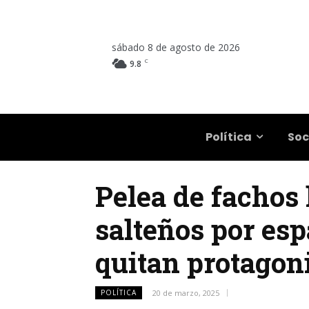
sábado 8 de agosto de 2026
C
9.8
Salta
Política
Soc
Pelea de fachos l
salteños por esp
quitan protago
POLÍTICA
20 de marzo, 2025