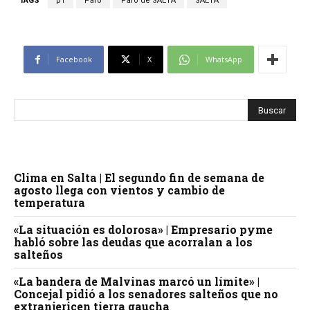
TAGS
p1
Paro
Paro de SAETA
SAETA
Facebook
X
WhatsApp
Clima en Salta | El segundo fin de semana de
agosto llega con vientos y cambio de
temperatura
«La situación es dolorosa» | Empresario pyme
habló sobre las deudas que acorralan a los
salteños
«La bandera de Malvinas marcó un límite» |
Concejal pidió a los senadores salteños que no
extranjericen tierra gaucha