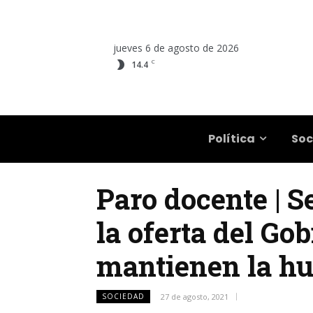
jueves 6 de agosto de 2026
C
14.4
Salta
Política
Soc
Paro docente | S
la oferta del Go
mantienen la hu
SOCIEDAD
27 de agosto, 2021