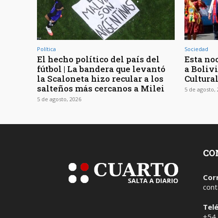
Política
Sociedad
El hecho político del país del
Esta noc
fútbol | La bandera que levantó
a Bolivi
la Scaloneta hizo recular a los
Cultura
salteños más cercanos a Milei
5 de agosto,
5 de agosto, 2026
CO
Cor
cont
Tel
+54