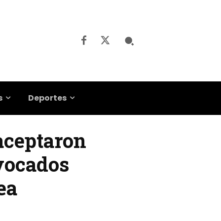
s
Deportes
 aceptaron
nvocados
ea