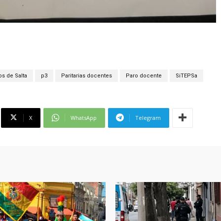
s de Salta
p3
Paritarias docentes
Paro docente
SiTEPSa
X
WhatsApp
Telegram