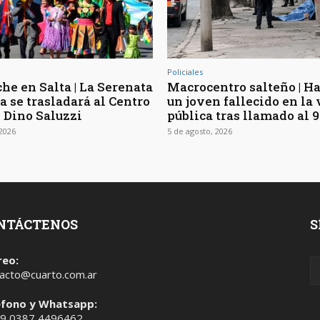
Policiales
he en Salta | La Serenata
Macrocentro salteño | Ha
a se trasladará al Centro
un joven fallecido en la 
l Dino Saluzzi
pública tras llamado al 9
 2026
5 de agosto, 2026
NTÁCTENOS
S
reo:
acto@cuarto.com.ar
éfono y Whatsapp:
 9 0387 4496462