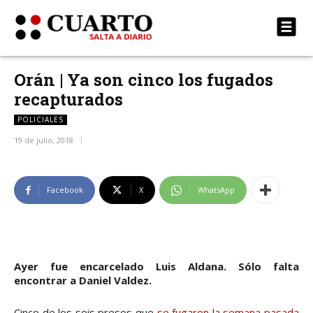
Orán | Ya son cinco los fugados
recapturados
POLICIALES
19 de julio, 2018
Facebook
X
WhatsApp
Ayer fue encarcelado Luis Aldana. Sólo falta
encontrar a Daniel Valdez.
Cinco de los seis presos que
se fugaron la semana pasada