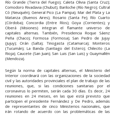
Río Grande (Tierra del Fuego); Caleta Olivia (Santa Cruz);
Comodoro Rivadavia (Chubut); Bariloche (Río Negro); Cultral
Có (Neuquén); General Pico (La Pampa); Mar del Plata y La
Matanza (Buenos Aires); Rosario (Santa Fe); Río Cuarto
(Córdoba); Concordia (Entre Ríos); Goya (Corrientes); y
Oberá (Misiones) integran el flamante universo de
capitales alternas. También, Presidencia Roque Sáenz
Peña (Chaco); Formosa (Formosa); San Pedro de Jujuy
(Jujuy); Orán (Salta); Tinogasta (Catamarca); Monteros
(Tucumán); La Banda (Santiago del Estero); Chilecito (La
Rioja); Caucete (San Juan); San Luis (San Luis) y Guaymallén
(Mendoza).
Según la norma de capitales alternas, el Ministerio del
Interior coordinará con las organizaciones de la sociedad
civil y las autoridades provinciales el plan de trabajo de las
reuniones, que, si las condiciones sanitarias por el
coronavirus lo permiten, serán cada 30 días. Es decir, 24
reuniones en 24 meses, en las que está previsto que
participen el presidente Fernández y De Pedro, además
de representantes de cinco Ministerios nacionales, que
irán rotando de acuerdo con las problemáticas de las