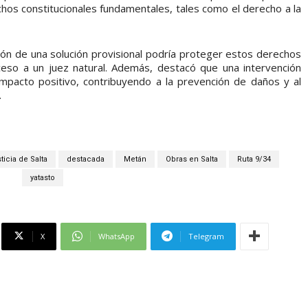
chos constitucionales fundamentales, tales como el derecho a la
ión de una solución provisional podría proteger estos derechos
ceso a un juez natural. Además, destacó que una intervención
mpacto positivo, contribuyendo a la prevención de daños y al
.
ticia de Salta
destacada
Metán
Obras en Salta
Ruta 9/34
yatasto
X
WhatsApp
Telegram