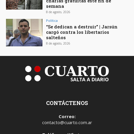
charlas gratuitas este fin de
semana
8 de agosto, 2026
Política
“Se dedican a destruir” | Jarsún
cargó contra los libertarios
salteños
8 de agosto, 2026
CONTÁCTENOS
Correo:
contacto@cuarto.com.ar