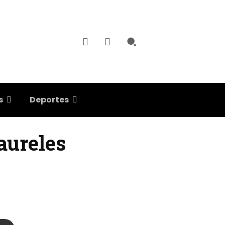
s
Deportes
aureles