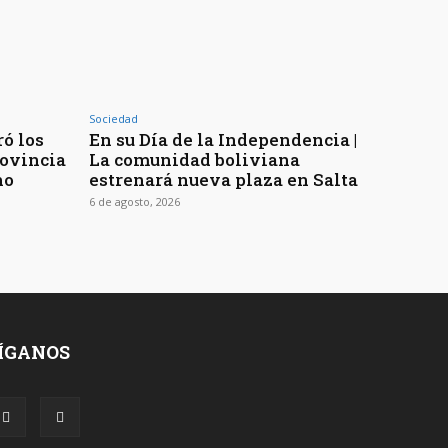
Sociedad
ó los
En su Día de la Independencia |
rovincia
La comunidad boliviana
no
estrenará nueva plaza en Salta
6 de agosto, 2026
ÍGANOS