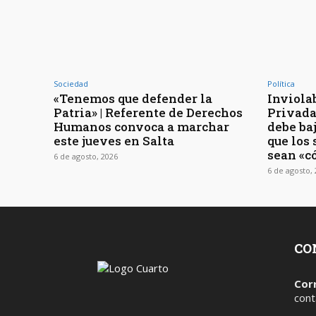
Sociedad
Política
«Tenemos que defender la
Inviola
Patria» | Referente de Derechos
Privada 
Humanos convoca a marchar
debe baj
este jueves en Salta
que los
sean «c
6 de agosto, 2026
6 de agosto,
CO
Cor
cont