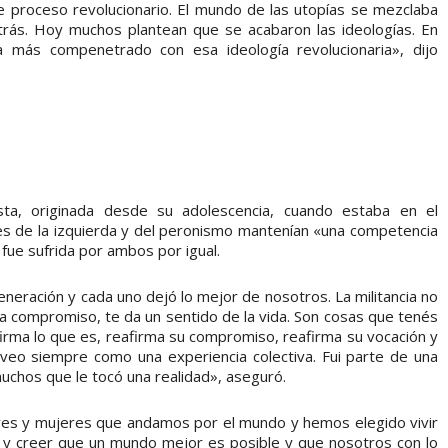
ese proceso revolucionario. El mundo de las utopías se mezclaba
trás. Hoy muchos plantean que se acabaron las ideologías. En
a más compenetrado con esa ideología revolucionaria», dijo
ista, originada desde su adolescencia, cuando estaba en el
es de la izquierda y del peronismo mantenían «una competencia
ue sufrida por ambos por igual.
neración y cada uno dejó lo mejor de nosotros. La militancia no
e da compromiso, te da un sentido de la vida. Son cosas que tenés
firma lo que es, reafirma su compromiso, reafirma su vocación y
lo veo siempre como una experiencia colectiva. Fui parte de una
uchos que le tocó una realidad», aseguró.
res y mujeres que andamos por el mundo y hemos elegido vivir
ón, y creer que un mundo mejor es posible y que nosotros con lo