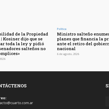
Política
bilidad de la Propiedad
Ministro salteño enumer
| Kosiner dijo que se
planes que financia la p
ar toda la ley y pidió
ante el retiro del gobier
 senadores salteños no
nacional
ómplices»
6 de agosto, 2026
 2026
NTÁCTENOS
S
reo:
acto@cuarto.com.ar