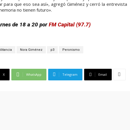
 para que eso sea así», agregó Giménez y cerró la entrevista
emoria no tienen futuro».
ernes de 18 a 20 por
FM Capital (97.7)
litancia
Nora Giménez
p3
Peronismo
X
WhatsApp
Telegram
Email