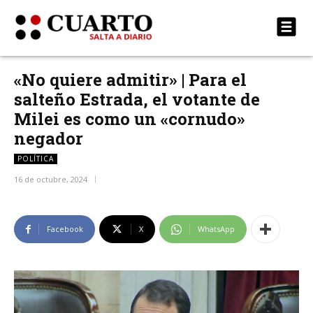
«No quiere admitir» | Para el
salteño Estrada, el votante de
Milei es como un «cornudo»
negador
POLÍTICA
16 de octubre, 2024
Facebook
X
WhatsApp