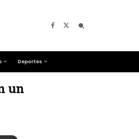
s
Deportes
n un