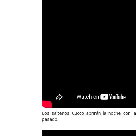
Los salteños Cucco abrirán la noche con l
pasado.