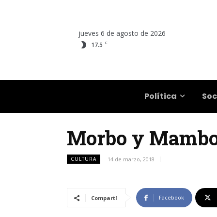
jueves 6 de agosto de 2026
C
17.5
Salta
Política
Soc
Morbo y Mambo l
CULTURA
14 de marzo, 2018
Facebook
Compartí