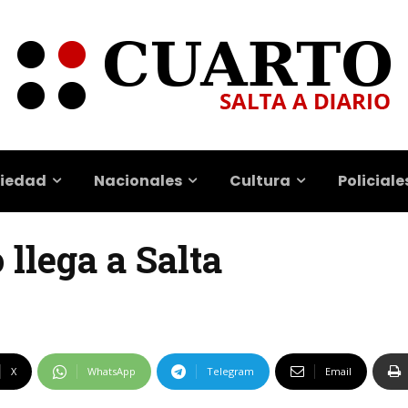
iedad
Nacionales
Cultura
Policiale
lega a Salta
X
WhatsApp
Telegram
Email