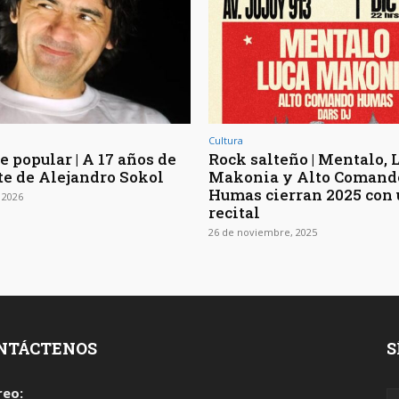
Cultura
 popular | A 17 años de
Rock salteño | Mentalo, 
te de Alejandro Sokol
Makonia y Alto Comand
Humas cierran 2025 con
 2026
recital
26 de noviembre, 2025
NTÁCTENOS
S
reo: