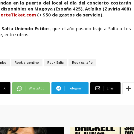
ndan en la puerta del local el día del concierto costarán
 disponibles en Magoya (España 425), Atípiko (Zuviria 408)
orteTicket.com
(+ $50 de gastos de servicio).
 Salta Uniendo Estilos
, que el año pasado trajo a Salta a Los
e, entre otros.
ambo
Rock argentino
Rock Salta
Rock salteño
X
WhatsApp
Telegram
Email