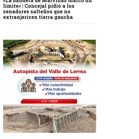
«La bandera de Malvinas marcó un
límite» | Concejal pidió a los
senadores salteños que no
extranjericen tierra gaucha